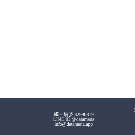
統一編號 82990819
LINE ID @datamana
info@datamana.app