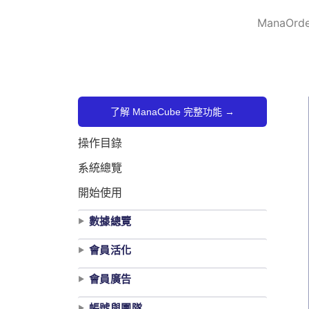
跳
ManaOrde
至
主
要
內
容
了解 ManaCube 完整功能 →
操作目錄
系統總覽
開始使用
數據總覽
會員活化
會員廣告
帳號與團隊