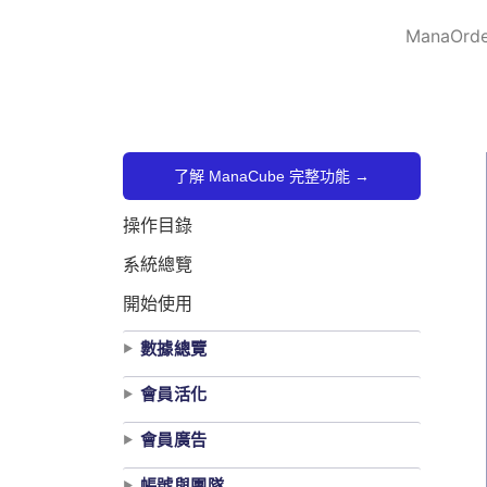
跳
ManaOrde
至
主
要
內
容
了解 ManaCube 完整功能 →
操作目錄
系統總覽
開始使用
數據總覽
會員活化
會員廣告
帳號與團隊