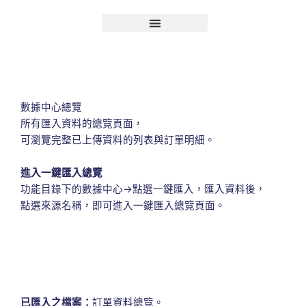
跳
至
主
要
內
容
數據中心總覽
所有匯入資料的總覽頁面，
可瀏覽完整已上傳資料的列表與訂單明細。
進入一鍵匯入總覽
功能目錄下的數據中心→點選一鍵匯入，匯入資料後，
點選來源名稱，即可進入一鍵匯入總覽頁面。
已匯入之檔案：
訂單資料總覽。