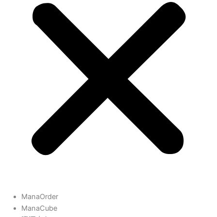
ManaOrder
ManaCube